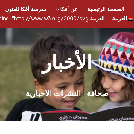
الصفحة الرئيسية
عن أفكا
مدرسة أفكا للفنون
العربية
العربية
Menu" role="img" viewbox="0 0 10 6" xmlns="http://www.w3.org/2000/svg">
الأخبار
صحافة
|
النشرات الاخبارية