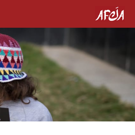
Ski
t
conten