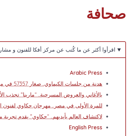
صحافة
اقرأوا أكثر عن ما كُتب عن مركز أفكا للفنون و مشا
Arabic Press
هدنة من جلسات الكيماوي.. صغار 57357 في مهرجان حكاوي لفنون الطفل
بالأغاني والعروض المسرحية.. “مارينا” تجذب ال
للمرة الأولى في مصر.. مهرجان حكاوي لفنون ا
لاكتشاف العالم بأيديهم.. “حكاوي” يقدم تجربة 
English Press