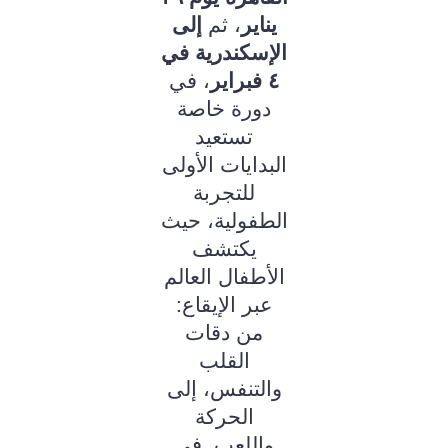
يناير
، ثم
إلى
الإسكندرية في
٤ فبراير
، في
دورة خاصة
تستعيد
البدايات الأولى
للتجربة
الطفولية، حيث
يكتشف
الأطفال العالم
عبر الإيقاع:
من دقات
القلب
والتنفس، إلى
الحركة
واللعب. في