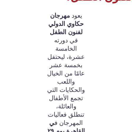
يعود
مهرجان
حكاوي الدولي
لفنون الطفل
في دورته
الخامسة
عشرة، ليحتفل
بخمسة عشر
عامًا من الخيال
واللعب
والحكايات التي
تجمع الأطفال
والعائلة،
تنطلق فعاليات
المهرجان ف
ي
القاهرة يوم ٢٩