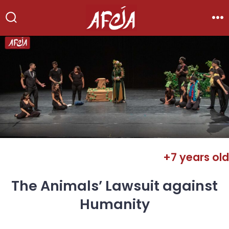
Skip
to
Search
Me
Toggle
content
+7 years old
The Animals’ Lawsuit against
Humanity